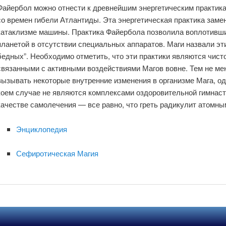
Файербол можно отнести к древнейшим энергетическим практика
со времен гибели Атлантиды. Эта энергетическая практика заме
катаклизме машины. Практика Файербола позволила воплотивш
планетой в отсутствии специальных аппаратов. Маги назвали эт
бедных”. Необходимо отметить, что эти практики являются чис
связанными с активными воздействиями Магов вовне. Тем не мен
вызывать некоторые внутренние изменения в организме Мага, одн
коем случае не являются комплексами оздоровительной гимнаст
качестве самолечения — все равно, что греть радикулит атомны
Энциклопедия
Сефиротическая Магия