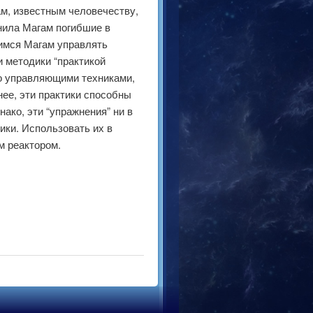
м, известным человечеству,
нила Магам погибшие в
имся Магам управлять
и методики “практикой
то управляющими техниками,
ее, эти практики способны
ако, эти “упражнения” ни в
ики. Использовать их в
м реактором.