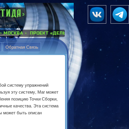
 ПРОЕКТ «ДЕЛЬФИЙСКИЙ ОРАКУЛ-2» С 10 АВГУСТА
⋆ 
Обратная Связь
Навигация
по
записям
бой систему упражнений
ьзуя эту систему, Маг может
Меняя позицию Точки Сборки,
ичные качества. Эта система
ы может быть описан