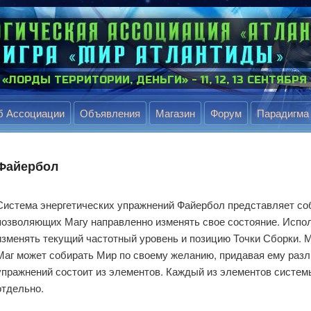
ИТОРИИ, ДЕНЬГИ» - 11, 12, 13 СЕНТЯБРЯ - МОСКВА
⋆
б Ассоциации
Объявления
Магазин
Форум
Парадигма
Файербол
Система энергетических упражнений Файербол представляет со
позволяющих Магу направленно изменять свое состояние. Испол
изменять текущий частотный уровень и позицию Точки Сборки. 
Маг может собирать Мир по своему желанию, придавая ему разл
упражнений состоит из элементов. Каждый из элементов систем
отдельно.