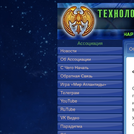
НТЕРНЕТ
И
НАНОТЕХНОЛОГИИ
⋆ СЕМИНАР «ЛОРДЫ ТЕРР
Ассоциация
О
Новости
Об Ассоциации
С Чего Начать
Обратная Связь
Игра «Мир Атлантиды»
Телеграм
YouTube
RuTube
VK Видео
Парадигма