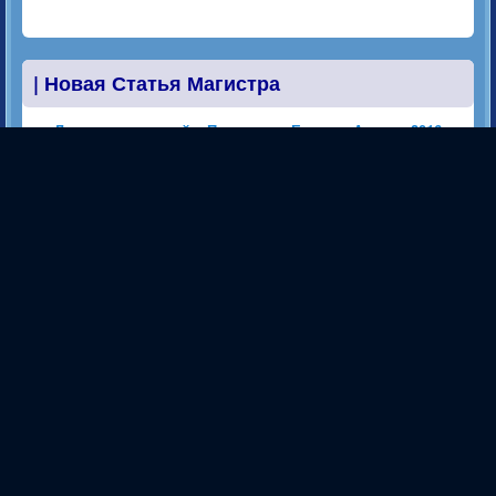
|
Новая Статья Магистра
Лорды территорий». Поездка по Европе. Апрель 2016
|
Новая Статья Магистра
Общая политика Ассоциации «Атлантида»
|
Открылась Новая Гостевая Книга
Магистра
Открылась Новая Гостевая Книга Магистра