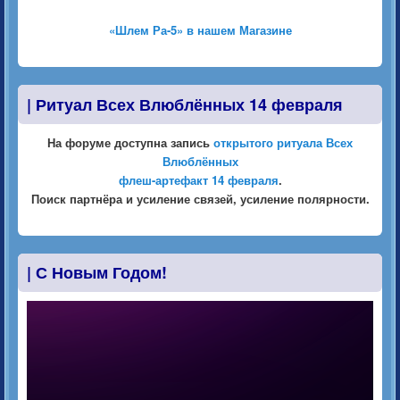
«Шлем Ра-5» в нашем Магазине
|
Ритуал Всех Влюблённых 14 февраля
На форуме доступна запись
открытого ритуала Всех
Влюблённых
флеш-артефакт 14 февраля
.
Поиск партнёра и усиление связей, усиление полярности.
|
С Новым Годом!