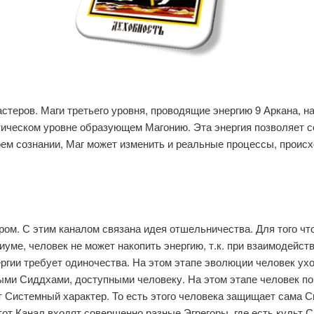
стеров. Маги третьего уровня, проводящие энергию 9 Аркана, н
тическом уровне образующем Магонию. Эта энергия позволяет с
ем сознании, Маг может изменить и реальные процессы, происх
ом. С этим каналом связана идея отшельничества. Для того чт
иуме, человек не может накопить энергию, т.к. при взаимодейс
ергии требует одиночества. На этом этапе эволюции человек ух
ми Сиддхами, доступными человеку. На этом этапе человек поч
 Системный характер. То есть этого человека защищает сама С
этот Канал входят совершенно разные Эгрегоры, где есть культ 