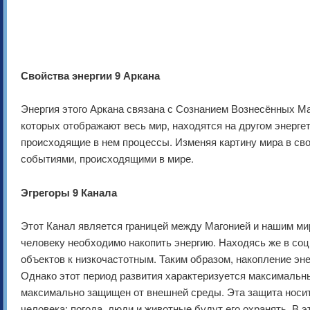
Свойства энергии 9 Аркана
Энергия этого Аркана связана с Сознанием Вознесённых Ма
которых отображают весь мир, находятся на другом энерге
происходящие в нем процессы. Изменяя картину мира в сво
событиями, происходящими в мире.
Эгрегоры 9 Канала
Этот Канал является границей между Магонией и нашим мир
человеку необходимо накопить энергию. Находясь же в соц
объектов к низкочастотным. Таким образом, накопление эн
Однако этот период развития характеризуется максимальны
максимально защищен от внешней среды. Эта защита носит
человека: погода, люди и животные будут его охранять. В 