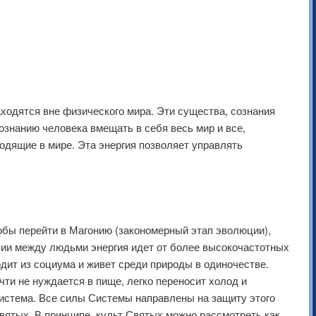
аходятся вне физического мира. Эти существа, сознания
ознанию человека вмещать в себя весь мир и все,
одящие в мире. Эта энергия позволяет управлять
обы перейти в Магонию (закономерный этап эволюции),
твии между людьми энергия идет от более высокочастотных
одит из социума и живет среди природы в одиночестве.
ти не нуждается в пище, легко переносит холод и
истема. Все силы Системы направлены на защиту этого
Святых. В принципе, культ Святых можно рассмотреть как