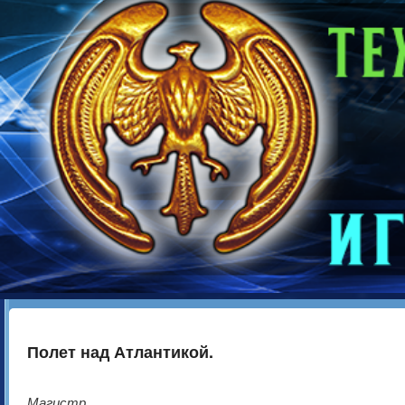
Полет над Атлантикой.
Магистр