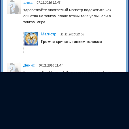
анна
07.11:2016 12:43
здравствуйте уважаемый могистр.подскажите как
обшатца на тонком плане чтобы тебя услышали в
тонком мире
Магистр
11.11:2016 22:56
Громче кричать тонким голосом
Денис
07.11:2016 11:44
Здравствуйте Магистр! Я в процессе своего бытия
сталкиваюсь с такими явлениями как получение
ответов на свои внутренние вопросы, задачи,через
внешние источники получения информации
(например радио с психологом вроде бы
случайно\"\" и так далее) Как вы думаете что это
значит ?
Магистр
11.11:2016 22:56
спросите у радио