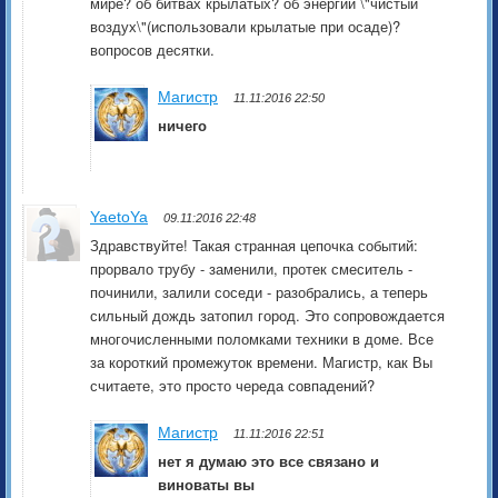
мире? об битвах крылатых? об энергии \"чистый
воздух\"(использовали крылатые при осаде)?
вопросов десятки.
Магистр
11.11:2016 22:50
ничего
YaetoYa
09.11:2016 22:48
Здравствуйте! Такая странная цепочка событий:
прорвало трубу - заменили, протек смеситель -
починили, залили соседи - разобрались, а теперь
сильный дождь затопил город. Это сопровождается
многочисленными поломками техники в доме. Все
за короткий промежуток времени. Магистр, как Вы
считаете, это просто череда совпадений?
Магистр
11.11:2016 22:51
нет я думаю это все связано и
виноваты вы