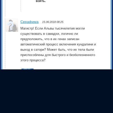
взять.
Серафима
15.06:2018 08:25
Магистр! Если Альвы тысячелетия могли
существовать в самадхи, логично ли
предположить, что в их генах записан
автоматический процесс включения кундалини и
выход в сатори? Может быть, что их тела были
приспособлены для быстрого и безболезненного
этого процесса?
Магистр
22.08:2018 18:54
У всех, кроме медведей этот процесс
тренируемый и на генетическом
уровне вряд ли у кого из
теплокровных прописан.