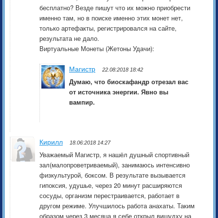
бесплатно? Везде пишут что их можно приобрести
именно там, но в поиске именно этих монет нет,
только артефакты, регистрировался на сайте,
результата не дало.
Виртуальные Монеты (Жетоны Удачи):
Магистр
22.08:2018 18:42
Думаю, что биоскафандр отрезал вас
от источника энергии. Явно вы
вампир.
Кирилл
18.06:2018 14:27
Уважаемый Магистр, я нашёл душный спортивный
зал(малопроветриваемый), занимаюсь интенсивно
физкультурой, боксом. В результате вызывается
гипоксия, удушье, через 20 минут расширяются
сосуды, организм перестраивается, работает в
другом режиме. Улучшилось работа анахаты. Таким
образом через 3 месяца я себе открыл вишудху на