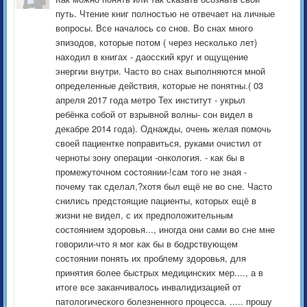
путь. Чтение книг полностью не отвечает на личные
вопросы. Все началось со снов. Во снах много
эпизодов, которые потом ( через несколько лет)
находил в книгах - даосский круг и ощущение
энергии внутри. Часто во снах выполняются мной
определенные действия, которые не понятны.( 03
апреля 2017 года метро Тех институт - укрыл
ребёнка собой от взрывной волны- сон видел в
декабре 2014 года). Однажды, очень желая помочь
своей пациентке поправиться, руками очистил от
черноты зону операции -онкология. - как бы в
промежуточном состоянии-!сам того не зная -
почему так сделал,?хотя был ещё не во сне. Часто
снились предстоящие пациенты, которых ещё в
жизни не видел, с их предположительным
состоянием здоровья..., иногда они сами во сне мне
говорили-что я мог как бы в бодрствующем
состоянии понять их проблему здоровья, для
принятия более быстрых медицинских мер...., а в
итоге все заканчивалось инвалидизацией от
патологического болезненного процесса. ..... прошу