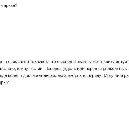
ой аркан?
зная о описанной технике), что я использовал ту же технику инту
нтально, вокруг талии. Поворот (вдоль или перед стрелкой) выг
огда колесо достигает нескольких метров в ширину. Могу ли я р
акры?