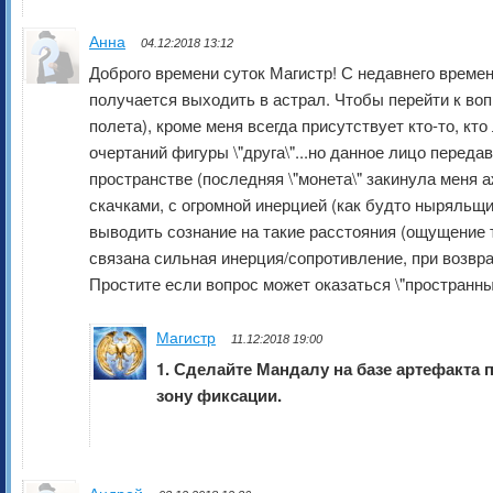
Анна
04.12:2018 13:12
Доброго времени суток Магистр! С недавнего времен
получается выходить в астрал. Чтобы перейти к воп
полета), кроме меня всегда присутствует кто-то, кт
очертаний фигуры \"друга\"...но данное лицо переда
пространстве (последняя \"монета\" закинула меня а
скачками, с огромной инерцией (как будто ныряльщ
выводить сознание на такие расстояния (ощущение 
связана сильная инерция/сопротивление, при возвр
Простите если вопрос может оказаться \"пространны
Магистр
11.12:2018 19:00
1. Сделайте Мандалу на базе артефакта 
зону фиксации.