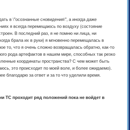
ать в \"осознанные сновидения\", а иногда даже
ениях я всегда перемещаюсь по воздуху (состояние
троен. В последний раз, я не помню ни лица, ни
когда брала их в руки) я мгновенно перемещалась в
ое то, что я очень сложно возвращалась обратно, как-то
ого рода артефактов в нашем мире, способных так резко
деленные координаты пространства? С чем может быть
юсь, это происходит по моей воле, и более ожидаемо).
е благодарю за ответ и за то что уделили время.
нии ТС проходит ряд положений пока не войдет в