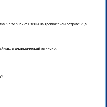
мом ? Что значит Птицы на тропическом острове ? (в
айник, в алхимический эликсир.
ь?