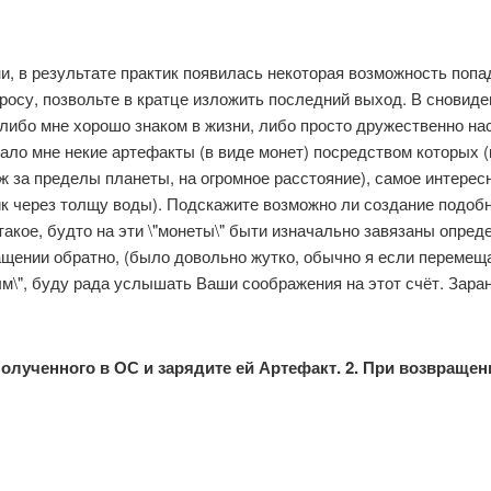
и, в результате практик появилась некоторая возможность попад
росу, позвольте в кратце изложить последний выход. В сновид
о либо мне хорошо знаком в жизни, либо просто дружественно нас
вало мне некие артефакты (в виде монет) посредством которых (
ж за пределы планеты, на огромное расстояние), самое интересн
ик через толщу воды). Подскажите возможно ли создание подобн
такое, будто на эти \"монеты\" быти изначально завязаны опре
ащении обратно, (было довольно жутко, обычно я если перемеща
м\", буду рада услышать Ваши соображения на этот счёт. Заране
полученного в ОС и зарядите ей Артефакт. 2. При возвраще