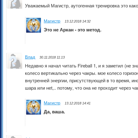
Уважаемый Магистр, аутогенная тренировка это как
Магистр
13.12:2018 14:32
Это не Аркан - это метод.
Влад
30.11:2018 11:13
Недавно я начал читать Fireball 1, и я заметил (не 
колесо вертикально через чакры. мое колесо горизо
внутренней энергии, присутствующей в то время, ин
шара или неt,.. потому, что она не проходит через ч
Магистр
13.12:2018 14:41
Да, ваша.