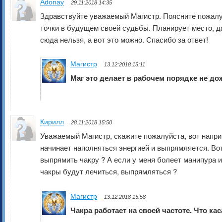
Adonay
29.11:2018 14:35
Здравствуйте уважаемый Магистр. Поясните пожалуй
точки в будущем своей судьбы. Планирует место, да
сюда нельзя, а вот это можно. Спасибо за ответ!
Магистр
13.12:2018 15:11
Маг это делает в рабочем порядке не дож
Кирилл
28.11:2018 15:50
Уважаемый Магистр, скажите пожалуйста, вот наприм
начинает наполняться энергией и выпрямляется. Вот
выпрямить чакру ? А если у меня болеет манипура 
чакры будут лечиться, выпрямляться ?
Магистр
13.12:2018 15:58
Чакра работает на своей частоте. Что кас