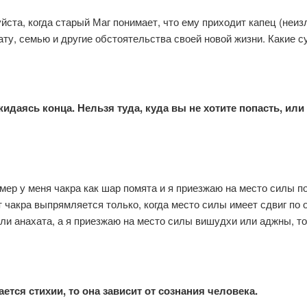
ста, когда старый Маг понимает, что ему приходит капец (неиз
ту, семью и другие обстоятельства своей новой жизни. Какие с
идаясь конца. Нельзя туда, куда вы не хотите попасть, или 
ер у меня чакра как шар помята и я приезжаю на место силы п
 чакра выпрямляется только, когда место силы имеет сдвиг по 
или анахата, а я приезжаю на место силы вишудхи или аджны, т
ается стихии, то она зависит от сознания человека.