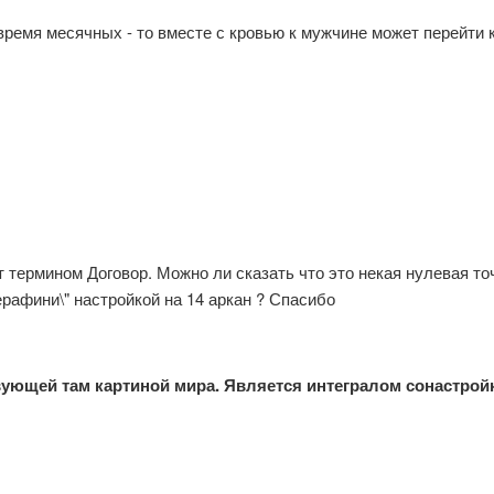
 время месячных - то вместе с кровью к мужчине может перейти 
т термином Договор. Можно ли сказать что это некая нулевая 
ерафини\" настройкой на 14 аркан ? Спасибо
вующей там картиной мира. Является интегралом сонастройк