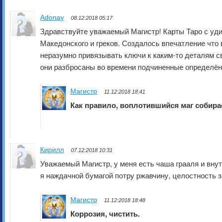
Adonay
08.12:2018 05:17
Здравствуйте уважаемый Магистр! Карты Таро с уди
Македонского и греков. Создалось впечатление что
неразумно привязывать ключи к каким-то деталям с
они разбросаны во времени подчиненные определён
Магистр
11.12:2018 18:41
Как правило, воплотившийся маг собира
Кирилл
07.12:2018 10:31
Уважаемый Магистр, у меня есть чаша грааля и внут
я наждачной бумагой потру ржавчину, целостность 
Магистр
11.12:2018 18:48
Коррозия, чистить.