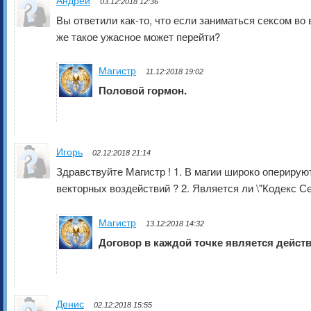
Андрей
03.12:2018 12:36
Вы ответили как-то, что если заниматься сексом во
же такое ужасное может перейти?
Магистр
11.12:2018 19:02
Половой гормон.
Игорь
02.12:2018 21:14
Здравствуйте Магистр ! 1. В магии широко оперирую
векторных воздействий ? 2. Является ли \"Кодекс С
Магистр
13.12:2018 14:32
Договор в каждой точке является дейст
Денис
02.12:2018 15:55