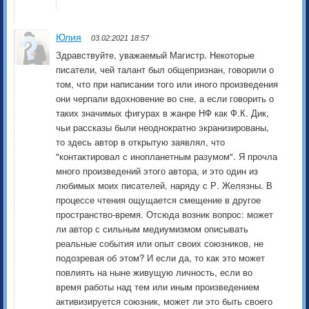
Юлия
03.02:2021 18:57
Здравствуйте, уважаемый Магистр. Некоторые
писатели, чей талант был общепризнан, говорили о
том, что при написании того или иного произведения
они черпали вдохновение во сне, а если говорить о
таких значимых фигурах в жанре НФ как Ф.К. Дик,
чьи рассказы были неоднократно экранизированы,
то здесь автор в открытую заявлял, что
"контактировал с инопланетным разумом". Я прочла
много произведений этого автора, и это один из
любимых моих писателей, наряду с Р. Желязны. В
процессе чтения ощущается смещение в другое
пространство-время. Отсюда возник вопрос: может
ли автор с сильным медиумизмом описывать
реальные события или опыт своих союзников, не
подозревая об этом? И если да, то как это может
повлиять на ныне живущую личность, если во
время работы над тем или иным произведением
активизируется союзник, может ли это быть своего