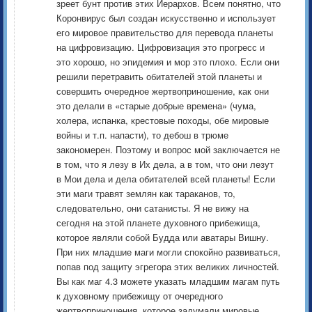
зреет бунт против этих Иерархов. Всем понятно, что
Коронвирус был создан искусственно и использует
его мировое правительство для перевода планеты
на цифровизацию. Цифровизация это прогресс и
это хорошо, но эпидемия и мор это плохо. Если они
решили перетравить обитателей этой планеты и
совершить очередное жертвоприношение, как они
это делали в «старые добрые времена» (чума,
холера, испанка, крестовые походы, обе мировые
войны и т.п. напасти), то дебош в трюме
закономерен. Поэтому и вопрос мой заключается не
в том, что я лезу в Их дела, а в том, что они лезут
в Мои дела и дела обитателей всей планеты! Если
эти маги травят землян как тараканов, то,
следовательно, они сатанисты. Я не вижу на
сегодня на этой планете духовного прибежища,
которое являли собой Будда или аватары Вишну.
При них младшие маги могли спокойно развиваться,
попав под защиту эгрегора этих великих личностей.
Вы как маг 4.3 можете указать младшим магам путь
к духовному прибежищу от очередного
жертвоприношения, которое задумали мировые