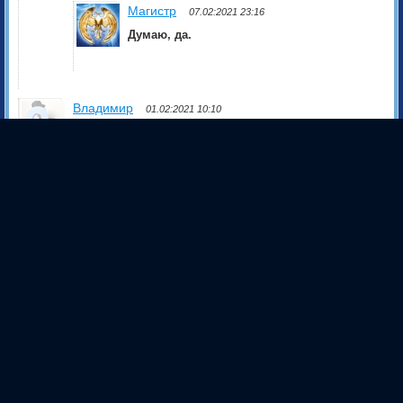
Магистр
07.02:2021 23:16
Думаю, да.
Владимир
01.02:2021 10:10
Магистр, скажите, верно ли я понимаю, что в
пространстве сновидения можно попасть как более
низкочастотный слой, так и в более
высокочастотный? Много ли таких слоёв можно
выделить? ..хотя бы условно. Может их три: нижний
астрал, верхний астрал и ментальный план; нет?
Спасибо :)
Магистр
07.02:2021 23:18
Я думаю, что их три: 1. Предметы
(объекты) 2. Сознания людей 3.
Сознания Магов.