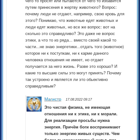
чего то просят или пытаются от чего то избавится
путем принесения в жертву животного? Вопрос:
почему люди не отдают, например, свою кровь для
этого? Понимаю, что животные едят животных и
люди едят животных, но все же вопрос: вот на
сколько это справедливо? Это даже не вопрос
этики, а что то из ряда... вместо своей какой то
части...не знаю энергетики...отдать того (животное)
которое ни к поступкам, ни к карме данного
человека отношения не имеет, но отдает
получается за него жизнь. Разве это хорошо? И
какие то высшие силы это могут принять? Почему
так устроено и является ли это обьективно
справедливым?
Магистр
17.08:2022 09:17
Это чистая физика, не имеющая
отношения ни к этике, ни к морали.
Для реализации просьбы нужна
энергия. Причём боги воспринимают
только энергию живых существ. Чем
более высокочастотный культ, тем