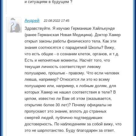
и ситуациям в будущем ?
Андрей
22.08:2022 17:45
Здравствуйте. Я изучаю Германише Хайлькунде
(ранее Германская Новая Медицина). Доктор Хамер
открыл законы работы физического тела. Как эти
знания соотносятся с парадигмой Школы? Вижу,
что есть общее - о сознании клеток, органов, и т.д.
Есть и непонятные моменты. Насчёт того, что
текущая личность соответствует левому
полушарию, прошлые - правому. Что если человек
левша, например? Относится ли это ко всему
полушарию или, например, к лобным долям, для
которых Хамер не нашел соответствия в теле? В
целом, известно ли Вам об этом (оказывается,
открытию более 30 лет)? Почему официалы не
пропускают это знание, вплоть до странных
смертей людей, публично подтвердивших
достоверность. По наблюдениям за собой вижу, что
это не шарлотанство. Буду благодарен за ответ.