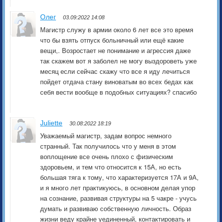
Олег
03.09:2022 14:08
Магистр служу в армии около 6 лет все это время
что бы взять отпуск больничный или ещё какие
вещи,. Возростает не понимание и агрессия даже
так скажем вот я заболел не могу выздороветь уже
месяц если сейчас скажу что все я иду лечиться
пойдет отдача стану виноватым во всех бедах как
себя вести вообще в подобных ситуациях? спасибо
Juliette
30.08:2022 18:19
Уважаемый магистр, задам вопрос немного
странный. Так получилось что у меня в этом
воплощение все очень плохо с физическим
здоровьем, и тем что относится к 15А, но есть
большая тяга к тому, что характеризуется 17А и 9А,
и я много лет практикуюсь, в основном делая упор
на сознание, развивая структуры на 5 чакре - учусь
думать и развиваю собственную личность. Образ
жизни веду крайне уединенный, контактировать и