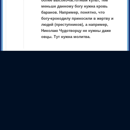
меньше данному богу нужна кровь
баранов. Например, понятно, что
богу-крокодилу приносили в жертву и
людей (преступников), а например,
Николаю Чудотворцу не нужны даже
овцы. Тут нужна молитва.
Эндрю
09.08:2022 02:09
Уважаемый Магистр! Скажите, пожалуйста, что
конкретно нужно сделать, чтобы какой-либо человек
(уровня Манипуры - Анахаты, 3-4 касты) погиб так,
чтобы больше никогда не воплотился и никогда
никем не был найден? Чтобы его душа со всеми его
идеями и религией навсегда была забыта и исчезла
для всех? Спасибо.
Магистр
17.08:2022 09:18
Даже за «пожалуйста» не скажу.