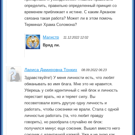
определить, правильно определенный принцип со
временем приближает к истине. С каким Арканом
связана такая работа? Может ли в этом помочь
Терминал Храма Соломона?
Магистр
11.12:2022 12:02
Вряд ли.
Лариса Дамировна Тонких
08.09:2022 06:23
Здравствуйте!) У меня личности есть, что любят
обманывать во имя блага. Мне это не нравится.
Уберешь у себя идентичный с ней блок и личность
перестает врать, но и теряет силу. Вы
посоветовали взять другую одну личность и
работать, чтобы союзники не врали. Стала с одной
личностью работать (та, что любит правду
говорить), но разобрала случайно ее блок:
получился минус еще союзник. Вышел вместо него
союзник с идентичной кармой. Уже и не знаю как