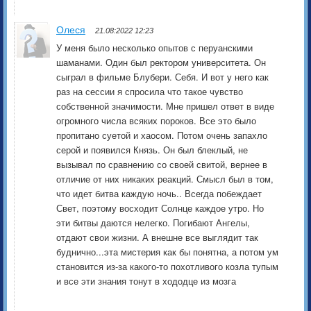
Олеся
21.08:2022 12:23
У меня было несколько опытов с перуанскими
шаманами. Один был ректором университета. Он
сыграл в фильме Блубери. Себя. И вот у него как
раз на сессии я спросила что такое чувство
собственной значимости. Мне пришел ответ в виде
огромного числа всяких пороков. Все это было
пропитано суетой и хаосом. Потом очень запахло
серой и появился Князь. Он был блеклый, не
вызывал по сравнению со своей свитой, вернее в
отличие от них никаких реакций. Смысл был в том,
что идет битва каждую ночь.. Всегда побеждает
Свет, поэтому восходит Солнце каждое утро. Но
эти битвы даются нелегко. Погибают Ангелы,
отдают свои жизни. А внешне все выглядит так
буднично...эта мистерия как бы понятна, а потом ум
становится из-за какого-то похотливого козла тупым
и все эти знания тонут в хододце из мозга