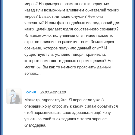
миров? Например:не возможностью вернуться
назад или возможным влиянием обитателей тонких
миров? Бывают ли такие случаи? Чем они
череваты? И сам факт подобных исследований-для
каких целей делается:для собственного сознания?
Или,возможно, полученный опыт имеет какое то
скрытое влияние на развитие гения Земли через
сознание, которое получило данный опыт? И
существуют ли, условно говоря, хранители,
которые помогают в данных перемещениях? Не
могли бы Вы как то немного прояснить данный
вопрос...
.юлия
29.08:2022 01:20
Магистр, здравствуйте. Я перенесла уже 3
операции.хочу спросить к каким силам обратиться
чтоб нормализовать свое здоровье.и ещё хочу
узнать за свой знак зодиака я телец.заранее
благодарна.