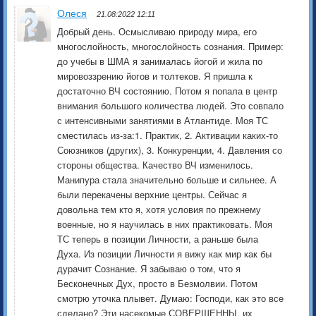
Олеся
21.08:2022 12:11
Добрый день. Осмысливаю природу мира, его
многослойность, многослойность сознания. Пример:
до учебы в ШМА я занималась йогой и жила по
мировоззрению йогов и толтеков. Я пришла к
достаточно ВЧ состоянию. Потом я попала в центр
внимания большого количества людей. Это совпало
с интенсивными занятиями в Атлантиде. Моя ТС
сместилась из-за:1. Практик, 2. Активации каких-то
Союзников (других), 3. Конкуренции, 4. Давления со
стороны общества. Качество ВЧ изменилось.
Манипура стала значительно больше и сильнее. А
были перекачены верхние центры. Сейчас я
довольна тем кто я, хотя условия по прежнему
военные, но я научилась в них практиковать. Моя
ТС теперь в позиции Личности, а раньше была
Духа. Из позиции Личности я вижу как мир как бы
дурачит Сознание. Я забываю о том, что я
Бесконечных Дух, просто в Безмолвии. Потом
смотрю уточка плывет. Думаю: Господи, как это все
сделано? Эти насекомые СОВЕРШЕННЫ, их