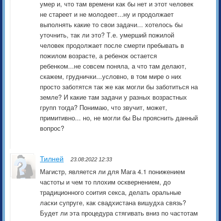
умер и, что там времени как бы нет и этот человек
не стареет и не молодеет...ну и продолжает
выполнять какие то свои задачи... хотелось бы
уточнить, так ли это? Т.е. умерший пожилой
человек продолжает после смерти пребывать в
пожилом возрасте, а ребенок остается
ребенком...не совсем поняла, а что там делают,
скажем, груднички...условно, в том мире о них
просто заботятся так же как могли бы заботиться на
земле? И какие там задачи у разных возрастных
групп тогда? Понимаю, что звучит, может,
примитивно... но, не могли бы Вы прояснить данный
вопрос?
Тилней
23.08:2022 12:33
Магистр, является ли для Мага 4.1 понижением
частоты и чем то плохим осквернением, до
традиционного соития секса, делать оральные
ласки супруге, как свадхистана вишудха связь?
Будет ли эта процедура стягивать вниз по частотам