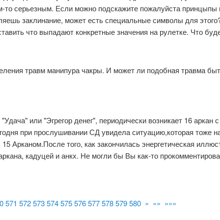
м-то серьезным. Если можно подскажите пожалуйста принцыпы 
ляешь заклинание, может есть специальные символы для этого?
ставить что выпадают конкретные значения на рулетке. Что буд
ления травм манипура чакры. И может ли подобная травма быть
 "Удача" или "Эгрегор денег", периодически возникает 16 аркан
годня при прослушивании СД увидела ситуацию,которая тоже на
 15 Арканом.После того, как закончилась энергетическая иллюст
ркана, кадуцей и анкх. Не могли бы Вы как-то прокомментиров
0
571
572
573
574
575
576
577
578
579
580
»
»»
»»»