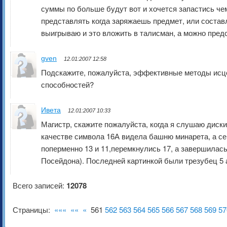
суммы по больше будут вот и хочется запастись че
представлять когда заряжаешь предмет, или состав
выигрываю и это вложить в талисман, а можно пред
gven
12.01:2007 12:58
Подскажите, пожалуйста, эффективные методы исце
способностей?
Ивета
12.01:2007 10:33
Магистр, скажите пожалуйста, когда я слушаю диски
качестве символа 16А видела башню минарета, а се
поперменно 13 и 11,перемкнулись 17, а завершилась
Посейдона). Последней картинкой были трезубец 5 а
Всего записей:
12078
Страницы:
«««
««
«
561
562
563
564
565
566
567
568
569
57