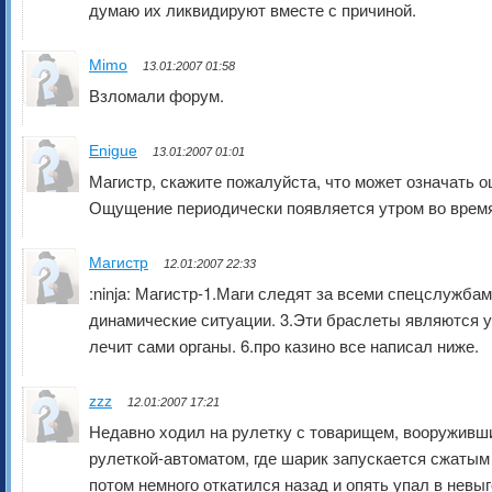
думаю их ликвидируют вместе с причиной.
Mimo
13.01:2007 01:58
Взломали форум.
Enigue
13.01:2007 01:01
Магистр, скажите пожалуйста, что может означать 
Ощущение периодически появляется утром во время 
Магистр
12.01:2007 22:33
:ninja: Магистр-1.Маги следят за всеми спецслужба
динамические ситуации. 3.Эти браслеты являются у
лечит сами органы. 6.про казино все написал ниже.
zzz
12.01:2007 17:21
Недавно ходил на рулетку с товарищем, вооруживши
рулеткой-автоматом, где шарик запускается сжатым 
потом немного откатился назад и опять упал в невыг