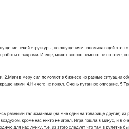
ощущение некой структуры, по ощущениям напоминающей что-то 
работы с чакрами. И еще, может вопрос немного не по теме, но
ми. 2.Маги в меру сил помогают в бизнесе но разные ситуации 
крашениями. 4.Ни чего не понял. Очень путанное описание. 5.
сь разными талисманами (на мне одни на товарище другие) из р
воздухом, кроме нас никто не играл. Игра пошла в минус, и в о
одную для нас лунку. т.е. из этого следует что там в рулетке б