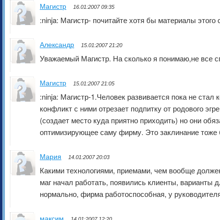
Магистр
16.01:2007 09:35
:ninja: Магистр- почитайте хотя бы материалы этого 
Александр
15.01:2007 21:20
Уважаемый Магистр. На сколько я понимаю,не все с
Магистр
15.01:2007 21:05
:ninja: Магистр-1.Человек развивается пока не ста
конфликт с ними отрезает подпитку от родового эгр
(создает место куда приятно приходить) но они об
оптимизирующее саму фирму. Это заклинание тоже б
Мария
14.01:2007 20:03
Какими технологиями, приемами, чем вообще должен
маг начал работать, появились клиенты, варианты д
нормально, фирма работоспособная, у руководител
максим
14.01:2007 12:20