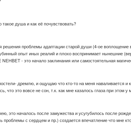
?
о такое душа и как её почувствовать?
 решения проблемы адаптации старой души (4-ое воплощение в 
убинный опыт иных реалий и плохо воспринимает нынешние (ве
RE NEHBET - это начало заклинания или самостоятельная магич
в постели- дремлю, и ощущаю что кто-то на меня наваливается и 
ь, что это вовсе не сон, т.к. как мне казалось глаза при этом у
лею, это началось после замужества и усугубилось после рожд
ь проблемы с сердцем и пр.) создается впечатление что мне кто