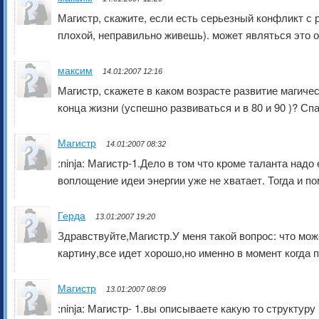
Магистр, скажите, если есть серьезный конфликт с 
плохой, неправильно живешь). может являться это 
максим
14.01:2007 12:16
Магистр, скажете в каком возрасте развитие магич
конца жизни (успешно развиваться и в 80 и 90 )? Сп
Магистр
14.01:2007 08:32
:ninja: Магистр-1.Дело в том что кроме таланта на
воплощение идеи энергии уже не хватает. Тогда и по
Герда
13.01:2007 19:20
Здравствуйте,Магистр.У меня такой вопрос: что мо
картину,все идет хорошо,но именно в момент когда 
Магистр
13.01:2007 08:09
:ninja: Магистр- 1.вы описываете какую то структур