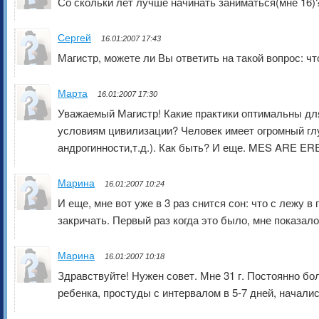
Со скольки лет лучше начинать заниматься(мне 16)
Сергей
16.01:2007 17:43
Магистр, можете ли Вы ответить на такой вопрос: чт
Марта
16.01:2007 17:30
Уважаемый Магистр! Какие практики оптимальны для
условиям цивилизации? Человек имеет огромный гл
андрогинности,т.д.). Как быть? И еще. MES ARE E
Марина
16.01:2007 10:24
И еще, мне вот уже в 3 раз снится сон: что с лежу 
закричать. Первый раз когда это было, мне показалос
Марина
16.01:2007 10:18
Здравствуйте! Нужен совет. Мне 31 г. Постоянно бо
ребенка, простуды с интервалом в 5-7 дней, началис