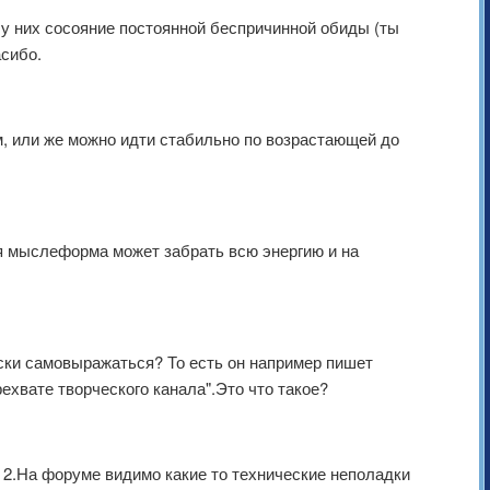
 у них сосояние постоянной беспричинной обиды (ты
асибо.
м, или же можно идти стабильно по возрастающей до
ная мыслеформа может забрать всю энергию и на
ески самовыражаться? То есть он например пишет
ехвате творческого канала".Это что такое?
". 2.На форуме видимо какие то технические неполадки