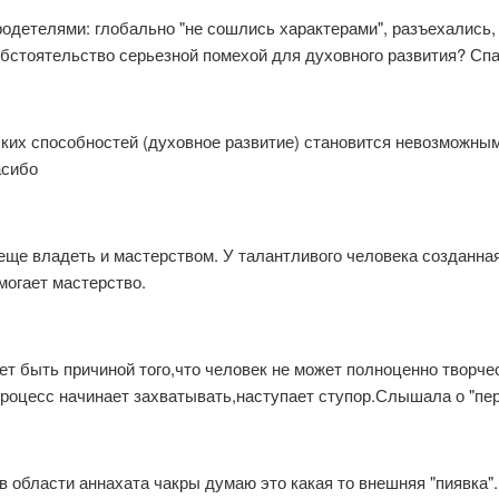
родетелями: глобально "не сошлись характерами", разъехались,
обстоятельство серьезной помехой для духовного развития? Сп
еских способностей (духовное развитие) становится невозможны
асибо
до еще владеть и мастерством. У талантливого человека создан
могает мастерство.
жет быть причиной того,что человек не может полноценно творч
процесс начинает захватывать,наступает ступор.Слышала о "пер
у в области аннахата чакры думаю это какая то внешняя "пиявка