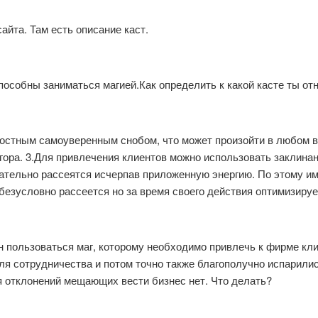
сайта. Там есть описание каст.
пособны заниматься магией.Как определить к какой касте ты о
л костным самоуверенным снобом, что может произойти в любом 
егора. 3.Для привлечения клиентов можно использовать заклинан
язательно рассеятся исчерпав приложенную энергию. По этому 
езусловно рассеется но за время своего действия оптимизиру
 пользоваться маг, которому необходимо привлечь к фирме клие
ля сотрудничества и потом точно также благополучно испарилис
я отклонений мещающих вести бизнес нет. Что делать?