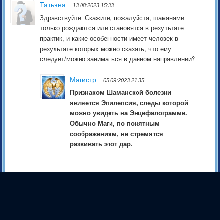
Татьяна
13.08:2023 15:33
Здравствуйте! Скажите, пожалуйста, шаманами
только рождаются или становятся в результате
практик, и какие особенности имеет человек в
результате которых можно сказать, что ему
следует/можно заниматься в данном направлении?
Магистр
05.09:2023 21:35
Признаком Шаманской болезни
является Эпилепсия, следы которой
можно увидеть на Энцефалограмме.
Обычно Маги, по понятным
соображениям, не стремятся
развивать этот дар.
Сергей
12.08:2023 10:47
Уважаемый Магистр, и верно ли предположить, что
историю уже существующего мира невозможно
изменить, можно только создать новую историю в