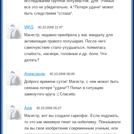
исследований группой энтузиастов. Для "Ученых"
все это не убедительно. 4."Потеря удачи" может
быть следствием "сглаза".
WKS
30.10:2006 11:47
Магистр, недавно приобрела у вас мандалу для
активизации правого полушария. После чего
самочувствие стало ухудшаться, появилась
слабость, насморк, головные и др. боли. Что
делать?
Александр
30.10:2006 06:09
Доброго времени суток! Магистр, с чем может быть
связана потеря "удачи"? Попал в ситуацию
замкнутого круга :( Спасибо.
Адж
30.10:2006 05:27
Магистр, вот вы создали саркофаг. Если подумать,
то это как минимум тянет на нобелевку. Показывали
ли вы свое изобретение современным ученым, или